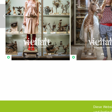
GIGASET x SASHA
Diese Websi
und fortlau